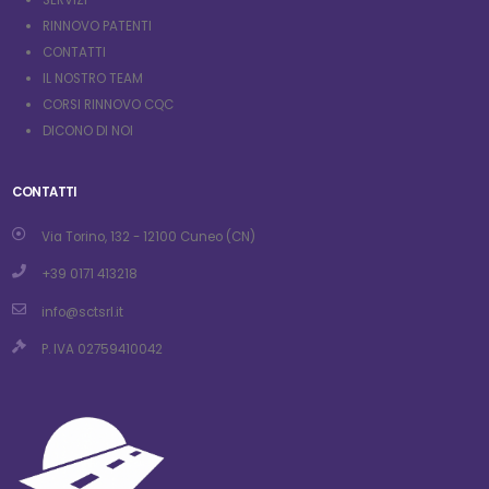
RINNOVO PATENTI
CONTATTI
IL NOSTRO TEAM
CORSI RINNOVO CQC
DICONO DI NOI
CONTATTI
Via Torino, 132 - 12100 Cuneo (CN)
+39 0171 413218
info@sctsrl.it
P. IVA 02759410042